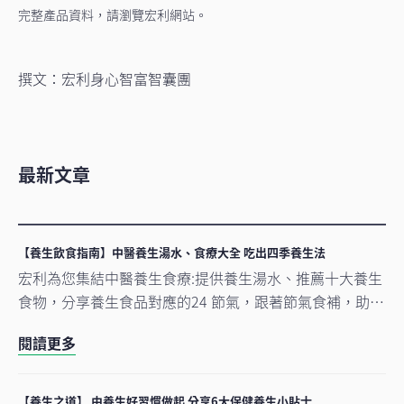
完整產品資料，請瀏覽宏利網站。
撰文：宏利身心智富智囊團
最新文章
【養生飲食指南】中醫養生湯水、食療大全 吃出四季養生法
宏利為您集結中醫養生食療:提供養生湯水、推薦十大養生
食物，分享養生食品對應的24 節氣，跟著節氣食補，助您
以養生食物保健，調和四季體質。
閱讀更多
【養生之道】 由養生好習慣做起 分享6大保健養生小貼士