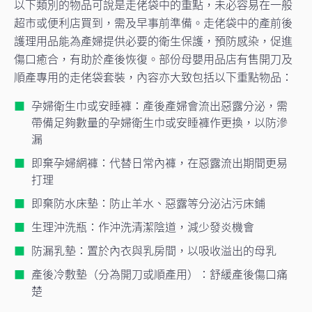
以下類別的物品可說是走佬袋中的重點，未必容易在一般
超市或便利店買到，需及早事前準備。走佬袋中的產前後
護理用品能為產婦提供必要的衛生保護，預防感染，促進
傷口癒合，有助於產後恢復。部份母嬰用品店有售開刀及
順產專用的走佬袋套裝，內容亦大致包括以下重點物品：
孕婦衛生巾或安睡褲：產後產婦會流出惡露分泌，需
帶備足夠數量的孕婦衛生巾或安睡褲作更換，以防滲
漏
即棄孕婦網褲：代替日常內褲，在惡露流出期間更易
打理
即棄防水床墊：防止羊水、惡露等分泌沾污床鋪
生理沖洗瓶：作沖洗清潔陰道，減少發炎機會
防漏乳墊：置於內衣與乳房間，以吸收溢出的母乳
產後冷敷墊（分為開刀或順產用）：舒緩產後傷口痛
楚