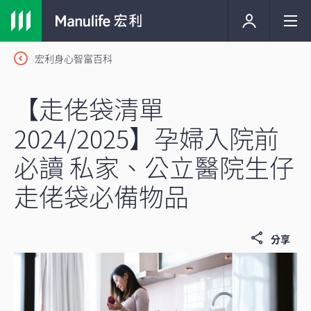
宏利身心智富百科
【走佬袋清單
2024/2025】孕婦入院前
必讀 私家、公立醫院生仔
走佬袋必備物品
分享