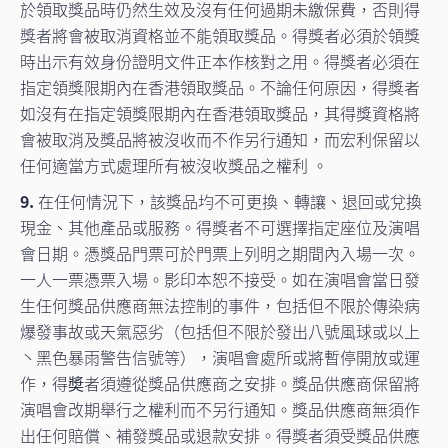
於領取獎品時仍然生效及沒有任何過期未繳保費，否則得
獎者將會被取消資格並不能領取獎品。得獎者必須於領獎
時出示有效身份證明文件正本作核對之用。得獎者必須在
指定領獎限期內在香港領取獎品。不論任何原因，得獎者
如沒有在指定領獎限期內在香港領取獎品，其得獎資格將
會被取消及獎品將被沒收而不作另行通知，而宏利保留以
任何適當方式處理所有被沒收獎品之權利 。
9.
在任何情況下，該獎品均不可更換、轉讓、退回或兌換
現金、其他產品或服務。得獎者不可選擇指定座位及演唱
會日期。憑獎品門票可於門票上列明之期間內入場一次。
一人一票憑票入場。影印本恕不接受。如在演唱會當日發
生任何獎品供應商無法控制的事件，包括但不限於傳染病
爆發事故或天氣惡劣（包括但不限於發出八號風球或以上
丶黑色暴雨警告信號等），演唱會處所或將暫停開放或運
作，得奬者須遵從獎品供應商之安排。獎品供應商保留將
演唱會改期舉行之權利而不另行通知。獎品供應商無須作
出任何賠償、補發獎品或退款安排。得獎者須受獎品供應