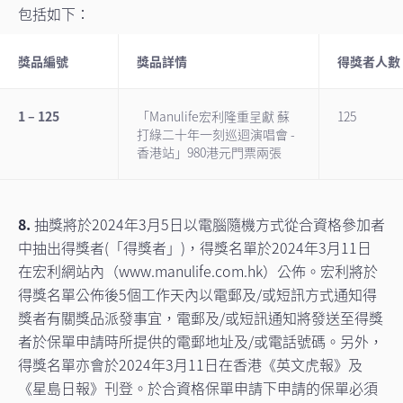
包括如下：
獎品編號
獎品詳情
得獎者人數
1 – 125
「Manulife宏利隆重呈獻 蘇
125
打綠二十年一刻巡迴演唱會 -
香港站」980港元門票兩張
8.
抽獎將於2024年3月5日以電腦隨機方式從合資格參加者
中抽出得獎者(「得獎者」)，得獎名單於2024年3月11日
在宏利網站內（www.manulife.com.hk）公佈。宏利將於
得獎名單公佈後5個工作天內以電郵及/或短訊方式通知得
獎者有關獎品派發事宜，電郵及/或短訊通知將發送至得獎
者於保單申請時所提供的電郵地址及/或電話號碼。另外，
得獎名單亦會於2024年3月11日在香港《英文虎報》及
《星島日報》刊登。於合資格保單申請下申請的保單必須