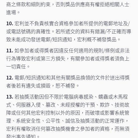
商之條款和細則約束，否則獎品供應商有權拒絕相關人士
進場。
10.
宏利並不負責核實合資格參加者所提供的電郵地址及/
或電話號碼的真確性。若所遞交的資料有錯漏/不正確而導
致未能成功發送電郵/短訊通知，宏利概不補發獎品。
11.
如參加者或得獎者因違反任何適用的規則/條例或非法
行為導致宏利或第三方損失，有關參加者或得獎者須負上
一切責任。
12.
電郵/短訊通知和其他有關獎品換領的文件於送出得獎
者後若有遺失或損毀，恕不補發。
13.
若抽獎活動因但不限於電腦病毒感染、蠕蟲或木馬程
式、伺服器入侵、篡改、未經授權的干預、欺詐、技術故
障或任何其他宏利控制以外的原因，而破壞或影響系統管
理、系統安全性、公平性、誠信及抽獎活動的正常運作，
宏利有權取消任何篡改抽獎機會之參加者的資格，而無須
發出事先通知。