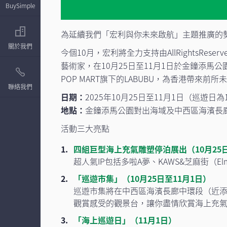
BuySimple
為延續我們「宏利與你未來啟航」主題推廣的
關於我們
今個10月，宏利將全力支持由AllRightsReser
藝術家，在10月25日至11月1日於金鐘添馬
POP MART旗下的LABUBU，為香港帶來
聯絡我們
日期：
2025年10月25日至11月1日（巡遊日為
地點：
金鐘添馬公園對出海域及中西區海濱長
活動三大亮點
四組巨型海上充氣雕塑停泊展出（10⽉25⽇
超人氣IP包括多啦A夢、KAWS&芝⿇街（E
「巡遊市集」（10⽉25⽇⾄11⽉1⽇）
巡遊市集將在中西區海濱⻑廊中環段（近添
觀賞感受的觀景台，讓你盡情欣賞海上充
「海上巡遊日」（11月1日）