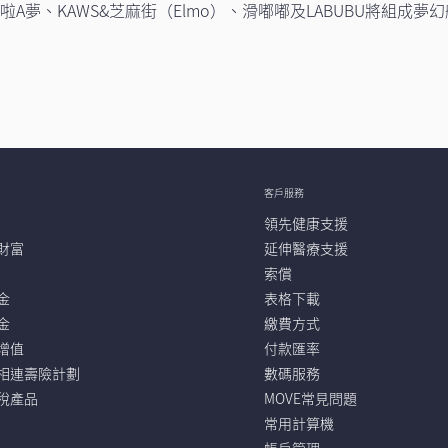
多啦A夢、KAWS&芝⿇街（Elmo）、滑嘟嘟及LABUBU將組成
客戶服務
領先健康支援
財富
延伸醫療支援
索償
金
表格下載
金
繳費方式
增值
付款匯率
相連壽險計劃
數碼服務
稅產品
MOVE常見問題
常用計算機
帳戶管理