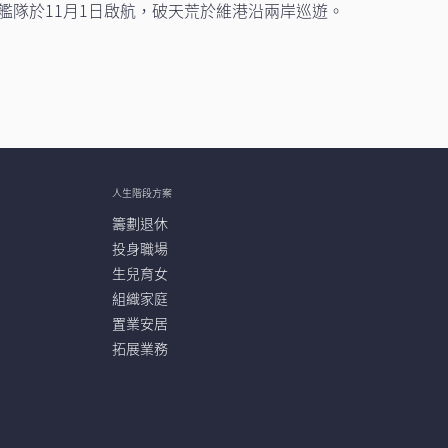
夢幻艦隊於11月1日啟航，破天荒於維港沿兩岸巡遊。
人生階段方案
籌劃退休
投身職場
生兒育女
組織家庭
置業安居
拓展業務