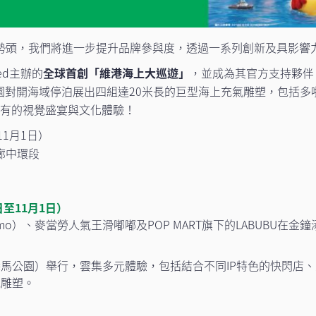
勢頭，我們將進一步提升品牌參與度，透過一系列創新及具影響
ved主辦的
全球首創「維港海上大巡遊」
，並成為其官方支持夥伴
公園對開海域停泊展出四組達20米長的巨型海上充氣雕塑，包括多啦
前所未有的視覺盛宴與文化體驗！
11月1日）
廊中環段
⾄11⽉1⽇）
lmo）、麥當勞人氣王滑嘟嘟及POP MART旗下的LABUBU
⾺公園）舉行，雲集多元體驗，包括結合不同IP特⾊的快閃店
氣雕塑。