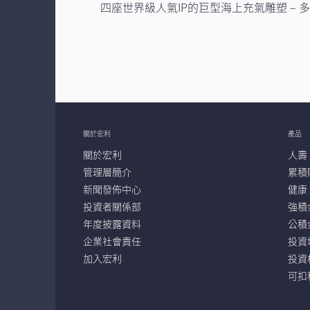
四座世界級⼈氣IP的巨型海上充氣雕塑 – 
關於宏利
產品
關於宏利
人壽
管理層簡介
累積
新聞發佈中心
健康
投資者關係部
強積
年度披露資料
公積
企業社會責任
投資
加入宏利
投資
可扣