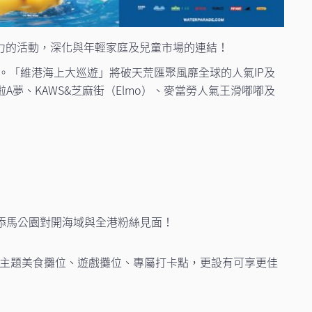
力的活動，深化與年輕家庭及兒童市場的連結！
。「維港海上大巡遊」將破天荒匯聚風靡全球的人氣IP及
A夢、KAWS&芝⿇街（Elmo）、麥當勞人氣王滑嘟嘟及
在金鐘添馬公園對開海域與全港粉絲見面！
、主題美⻝攤位、遊戲攤位、專屬打卡點，更設有可享更佳