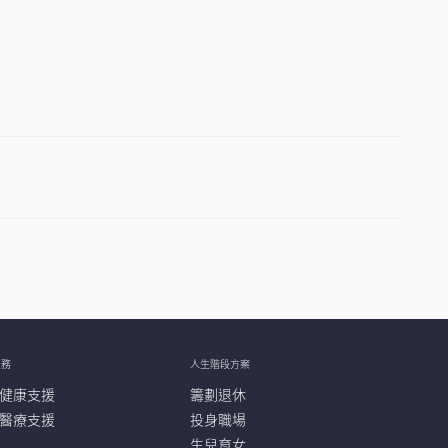
服務
人生階段方案
健康支援
籌劃退休
醫療支援
投身職場
生兒育女