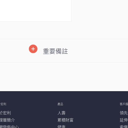
重要備註
於宏利
產品
客戶
於宏利
人壽
領先
理層簡介
累積財富
延伸
聞發佈中心
健康
索償