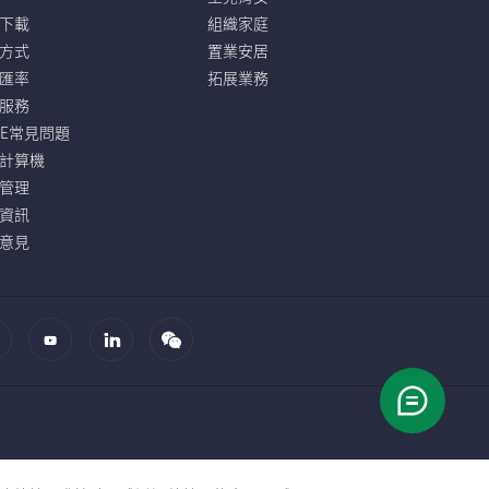
下載
組織家庭
方式
置業安居
匯率
拓展業務
服務
VE常見問題
計算機
管理
資訊
意見