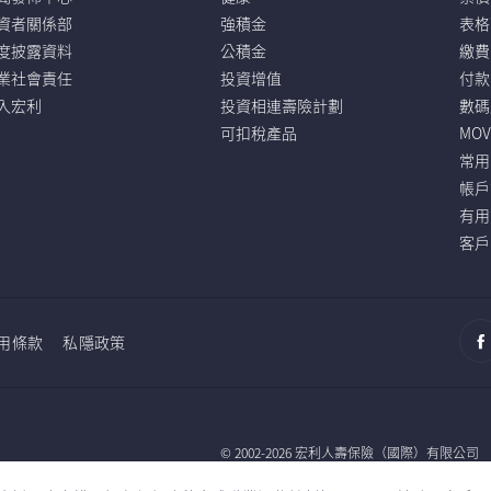
資者關係部
強積金
表格
度披露資料
公積金
繳費
業社會責任
投資增值
付款
入宏利
投資相連壽險計劃
數碼
可扣稅產品
MO
常用
帳戶
有用
客戶
用條款
私隱政策
© 2002-2026 宏利人壽保險（國際）有限公司