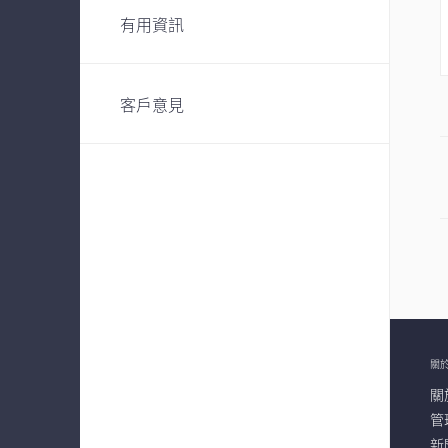
有用資訊
客戶意見
關
關
管
新