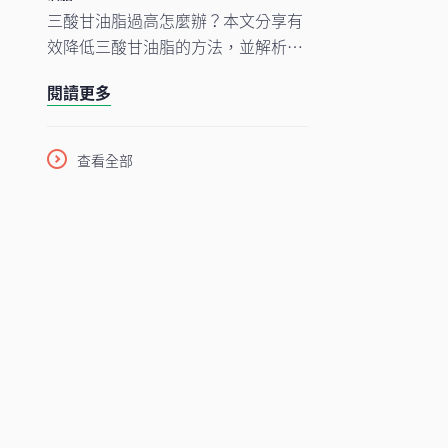
三酸甘油脂過高怎麼辦？本文分享有
效降低三酸甘油脂的方法，並解析常
見三酸甘油脂過高症狀與健康風險，
閱讀更多
幫助你掌握血脂管理、遠離心血管疾
病。
查看全部