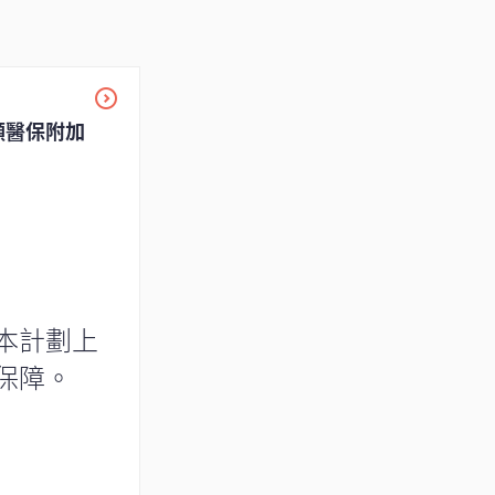
願醫保附加
本計劃上
保障。