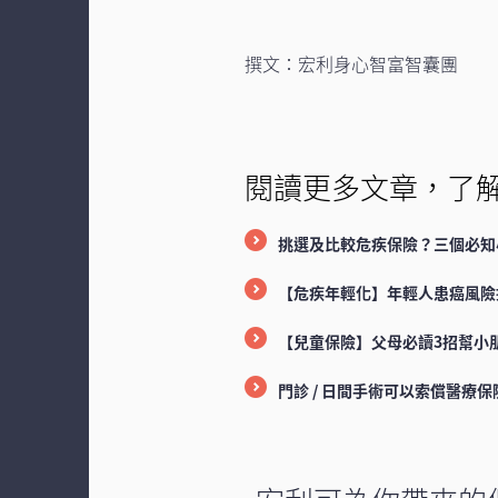
撰文：宏利身心智富智囊團
閱讀更多文章，了
挑選及比較危疾保險？三個必知
【危疾年輕化】年輕人患癌風險
【兒童保險】父母必讀3招幫小
門診 / 日間手術可以索償醫療保