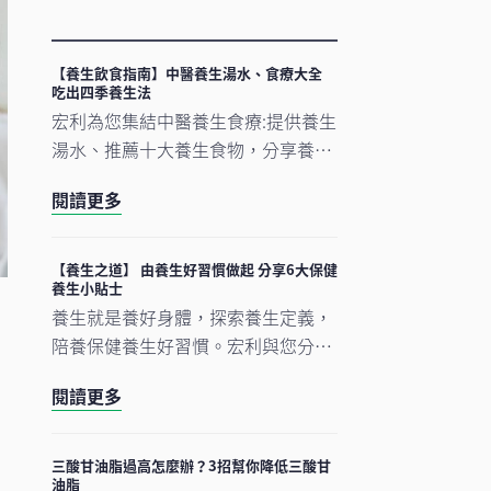
【養生飲食指南】中醫養生湯水、食療大全
吃出四季養生法
宏利為您集結中醫養生食療:提供養生
湯水、推薦十大養生食物，分享養生
食品對應的24 節氣，跟著節氣食
閱讀更多
補，助您以養生食物保健，調和四季
體質。
【養生之道】 由養生好習慣做起 分享6大保健
養生小貼士
養生就是養好身體，探索養生定義，
陪養保健養生好習慣。宏利與您分享
6大養生之道及秘訣，學習中醫養生
閱讀更多
方法，將養生融入生活習慣，從內外
養好身體。
三酸甘油脂過高怎麼辦？3招幫你降低三酸甘
油脂