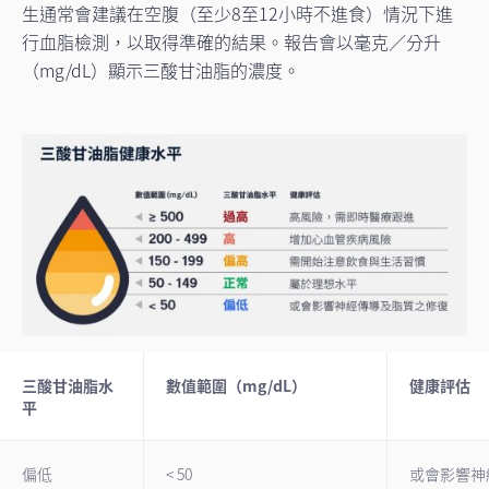
生通常會建議在空腹（至少8至12小時不進食）情況下進
行血脂檢測，以取得準確的結果。報告會以毫克／分升
（mg/dL）顯示三酸甘油脂的濃度。
三酸甘油脂水
數值範圍（mg/dL）
健康評估
平
偏低
< 50
或會影響神