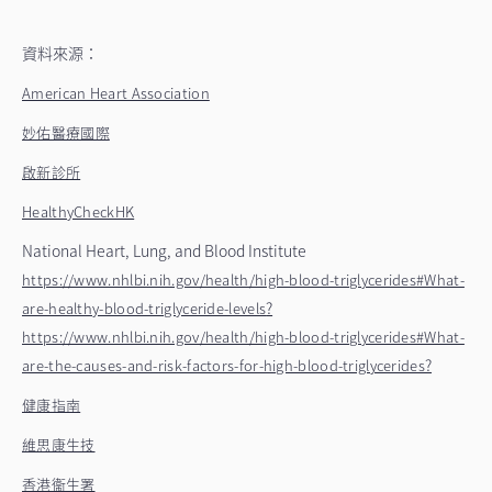
資料來源：
American Heart Association
妙佑醫療國際
啟新診所
HealthyCheckHK
National Heart, Lung, and Blood Institute
https://www.nhlbi.nih.gov/health/high-blood-triglycerides#What-
?
are-healthy-blood-triglyceride-levels
https://www.nhlbi.nih.gov/health/high-blood-triglycerides#What-
?
are-the-causes-and-risk-factors-for-high-blood-triglycerides
健康指南
維思康生技
香港衞生署