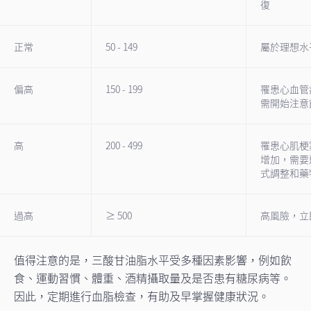
復
正常
50 - 149
屬於理想水
偏高
150 - 199
罹患心血管
需開始注意
高
200 - 499
罹患心肌梗
增加，需要
式調整和藥
過高
≥ 500
高風險，立
值得注意的是，三酸甘油脂水平受多種因素影響，例如飲
食、運動習慣、體重、酒精攝取量及是否患有糖尿病等。
因此，定期進行血脂檢查，有助及早掌握健康狀況。