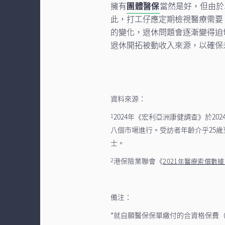
擁有
團體醫保
當然是好，但由於
此，打工仔應定期檢視醫療需要
的變化，退休問題會逐漸變得迫
退休開拓被動收入來源，以確保
資料來源：
2024年《宏利亞洲康健調查》於2
1
八個市場進行。受訪者年齡介乎25歲
士。
港保險業聯會《
2
2021年醫療索償數
備注：
*就自願醫保保單繳付的合資格保費