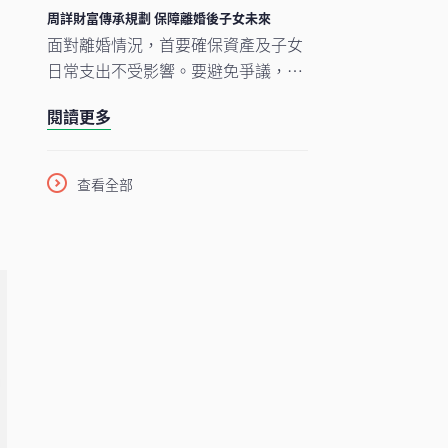
周詳財富傳承規劃 保障離婚後子女未來
面對離婚情況，首要確保資產及子女
日常支出不受影響。要避免爭議，簽
署協議、有效的財富管理策略、善用
閱讀更多
理財工具有效減低離婚帶來的經濟風
，
險。
查看全部
均