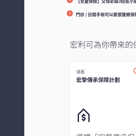
【兒童保險】父母必讀3招幫小
門診 / 日間手術可以索償醫療保
宏利可為你帶來的
儲蓄
宏摯傳承保障計劃