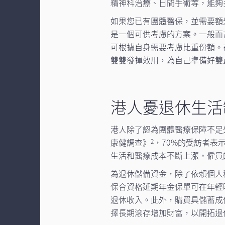
精神科治療、日間手術等，能夠
如果您已有團體醫保，並需要額
是一個可供考慮的方案。一般而
可根據自身需要考慮比重份額。
雙雙發揮效用，為自己準備好雙
港人憂退休生活
港人除了認為團體醫療保障不足
康健調查》
，70%的受訪者表
2
生活和醫療成本不斷上漲，僱員
為退休儲備資金，除了依賴個人
保合資格延期年金保單可在年輕
退休收入。此外，購買具儲蓄成
擇長期滾存增加財富，以開拓退