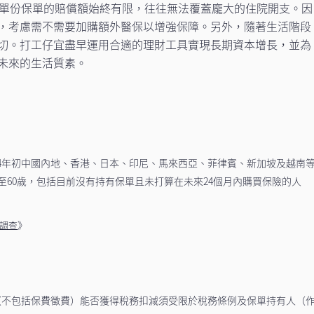
單份保單的賠償額始終有限，往往無法覆蓋龐大的住院開支。因
，考慮需不需要加購額外醫保以增強保障。另外，隨著生活階段
切。打工仔宜盡早運用合適的理財工具實現長期資本增長，並為
未來的生活質素。
024年初中國內地、香港、日本、印尼、馬來西亞、菲律賓、新加坡及越南
至60歲，包括目前沒有持有保單且未打算在未來24個月內購買保險的人
》
據調查
（不包括保費徵費）能否獲得稅務扣減須受限於稅務條例及保單持有人（