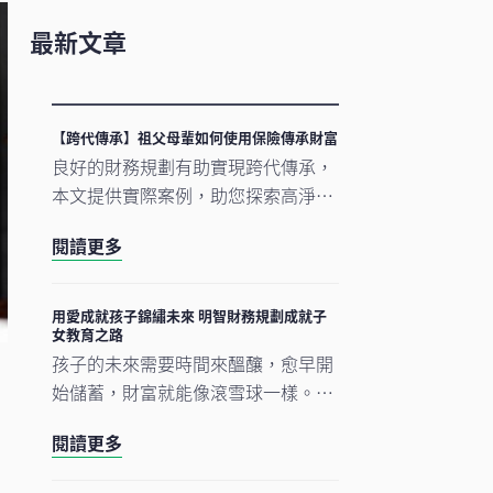
最新文章
【跨代傳承】祖父母輩如何使用保險傳承財富
良好的財務規劃有助實現跨代傳承，
本文提供實際案例，助您探索高淨值
人士如何利用保險等工具，進行有效
閱讀更多
的跨代財富傳承，以確保孫輩順利繼
成家庭資產。
用愛成就孩子錦繡未來 明智財務規劃成就子
女教育之路
孩子的未來需要時間來醞釀，愈早開
始儲蓄，財富就能像滾雪球一樣。無
論是設立教育基金、制定保障計劃，
閱讀更多
還是為留學做準備，每一步規劃都是
愛的延續。