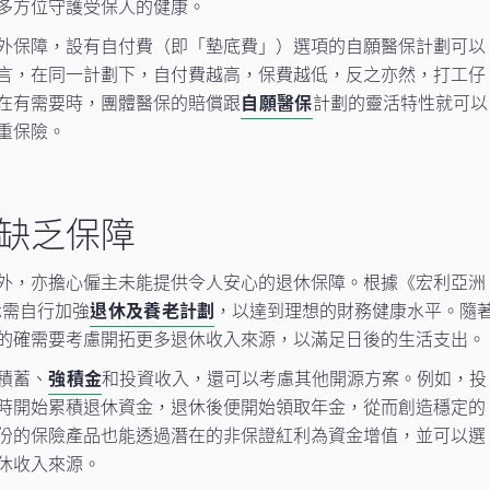
多方位守護受保人的健康。
外保障，設有自付費（即「墊底費」）選項的自願醫保計劃可以
言，在同一計劃下，自付費越高，保費越低，反之亦然，打工仔
在有需要時，團體醫保的賠償跟
自願醫保
計劃的靈活特性就可以
重保險。
缺乏保障
外，亦擔心僱主未能提供令人安心的退休保障。根據《宏利亞洲
示需自行加強
退休及養老計劃
，以達到理想的財務健康水平。隨
的確需要考慮開拓更多退休收入來源，以滿足日後的生活支出。
積蓄、
強積金
和投資收入，還可以考慮其他開源方案。例如，投
時開始累積退休資金，退休後便開始領取年金，從而創造穩定的
份的保險產品也能透過潛在的非保證紅利為資金增值，並可以選
休收入來源。