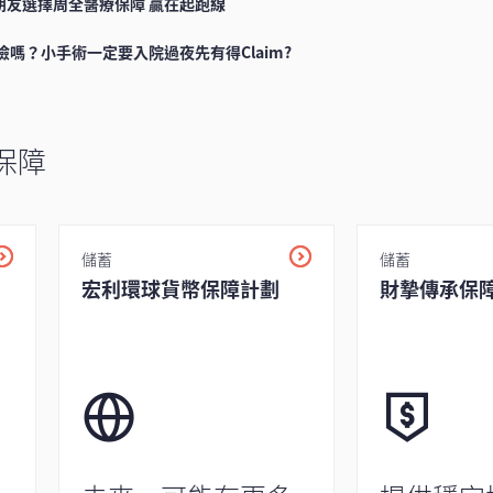
朋友選擇周全醫療保障 贏在起跑線
險嗎？小手術一定要入院過夜先有得Claim?
保障
儲蓄
儲蓄
宏利環球貨幣保障計劃
財摯傳承保