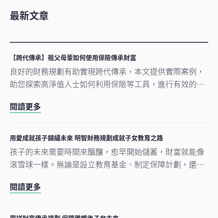
最新文章
【跨代傳承】祖父母輩如何使用保險傳承財富
良好的財務規劃有助實現跨代傳承，本文提供實際案例，
助您探索高淨值人士如何利用保險等工具，進行有效的跨
代財富傳承，以確保孫輩順利繼成家庭資產。
閱讀更多
用愛成就孩子錦繡未來 明智財務規劃成就子女教育之路
孩子的未來需要時間來醞釀，愈早開始儲蓄，財富就能像
滾雪球一樣。無論是設立教育基金、制定保障計劃，還是
為留學做準備，每一步規劃都是愛的延續。
閱讀更多
周詳財富傳承規劃 保障離婚後子女未來