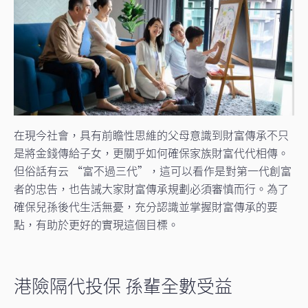
在現今社會，具有前瞻性思維的父母意識到財富傳承不只
是將金錢傳給子女，更關乎如何確保家族財富代代相傳。
但俗話有云 “富不過三代”，這可以看作是對第一代創富
者的忠告，也告誡大家財富傳承規劃必須審慎而行。為了
確保兒孫後代生活無憂，充分認識並掌握財富傳承的要
點，有助於更好的實現這個目標。
港險隔代投保 孫輩全數受益