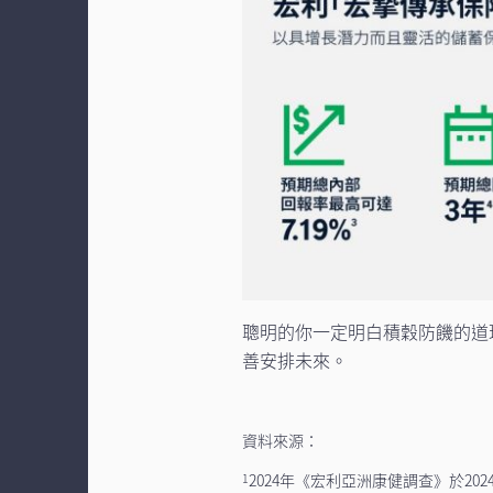
聰明的你一定明白積穀防饑的道
善安排未來。
資料來源：
2024年《宏利亞洲康健調查》於2
1