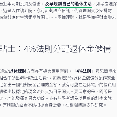
着壯年時期投資及儲蓄，
及早規劃自己的退休生活
，如考慮選擇
，還是入住護老院，亦可計劃設立信託，代管理開支及安排財
應急錢應付生活鉅變等開支⋯⋯學懂理財，就是學懂把財富變未
貼士：4%法則分配退休金儲備
概念於
退休理財
方面亦有機會應用得到，「
4%法則
」意思簡單來
組合中領出4%作為生活費
。透過把部分退休金儲備分配作安全
2
定領出一個相對安全合理的金額，就有可能在退休帳戶的投資組
續領出較穩定的現金流以支持日常開支。要留意的是，既說是
守，才能發揮其最大功效。亦有些學者認為以目前的利率來說，
字，有興趣的讀者不妨根據自身需要，在相關議題多作研究。