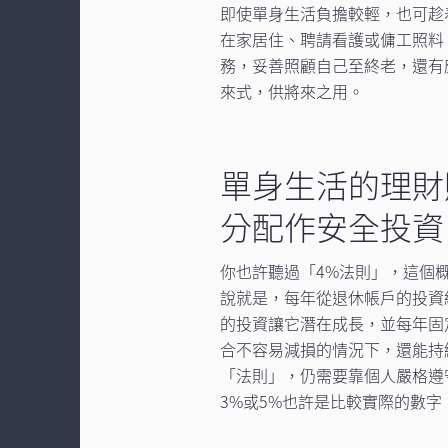
即使單身生活負擔較輕，也可趁
在家居住、聘請看護或傭工照料
務，妥善照顧自己至終老，還有
來式，供將來之用。
單身生活的理財
分配作安全投資
你也許聽過「4%法則」，這個
說就是，每年從退休帳戶的投資
的投資讓它潛在成長，並每年固
合不容易減損的情況下，還能持
「法則」，仍需要靠個人嚴格遵
3%或5%也許是比較實際的數