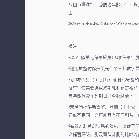
八個市場進行。受訪者年齡介乎25歲
士。
2
What Is the 4% Rule for Withdrawa
備注：
以5年繳美元保單於第100個保單
3
適用於整付保費美元保單。此數字
4
3及4亦假設（i）沒有行使身心守護預
沒有行使無憂選或終期紅利鎖定權益
有年繳保費在到期日已全數繳清。
宏利所提供新貨幣之計劃（由本公
5
同或不相同，亦可能具有不同利益、
有關宏利首創特點的陳述，以截至20
6
之儲蓄保險計劃及壽險計劃的比較為