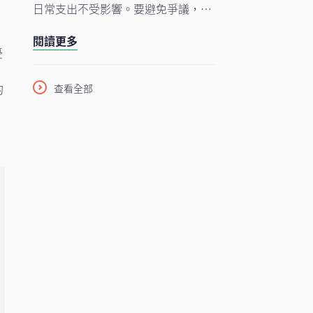
日常支出不受影響。要避免爭議，簽
署協議、有效的財富管理策略、善用
利
閱讀更多
理財工具有效減低離婚帶來的經濟風
憂
險。
的
查看全部