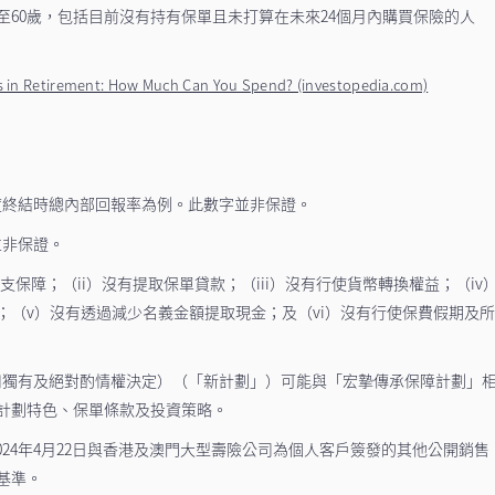
至60歲，包括目前沒有持有保單且未打算在未來24個月內購買保險的人
ls in Retirement: How Much Can You Spend? (investopedia.com)
年度終結時總內部回報率為例。此數字並非保證。
並非保證。
支保障；（ii）沒有提取保單貸款；（iii）沒有行使貨幣轉換權益；（iv
；（v）沒有透過減少名義金額提取現金；及（vi）沒有行使保費假期及
司獨有及絕對酌情權決定）（「新計劃」）可能與「宏摯傳承保障計劃」
計劃特色、保單條款及投資策略。
24年4月22日與香港及澳門大型壽險公司為個人客戶簽發的其他公開銷售
基準。