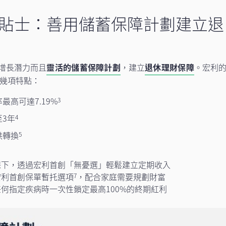
貼士：善用儲蓄保障計劃建立退
增長潛力而且
靈活的儲蓄保障計劃
，建立
退休理財保障
。宏利
幾項特點：
高可達7.19%
3
3年
4
供轉換
5
保下，透過宏利首創「無憂選」輕鬆建立定期收入
宏利首創保單暫托選項
，配合家庭需要規劃財富
7
何指定疾病時一次性鎖定最高100%的終期紅利