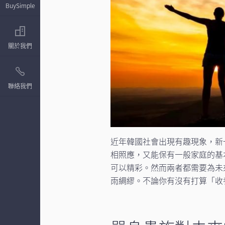
BuySimple
關於我們
聯絡我們
近年韓國社會出現有趣現象，新
相照應，又能保有一般家庭的基
可以精彩。然而兩者都需要為未
雨綢繆。不論你有沒有打算「收