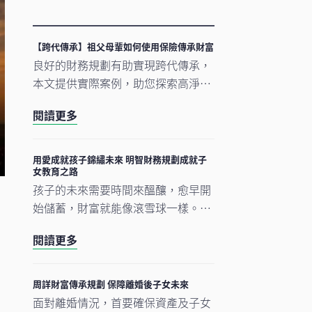
【跨代傳承】祖父母輩如何使用保險傳承財富
良好的財務規劃有助實現跨代傳承，
本文提供實際案例，助您探索高淨值
人士如何利用保險等工具，進行有效
閱讀更多
的跨代財富傳承，以確保孫輩順利繼
成家庭資產。
用愛成就孩子錦繡未來 明智財務規劃成就子
女教育之路
孩子的未來需要時間來醞釀，愈早開
始儲蓄，財富就能像滾雪球一樣。無
論是設立教育基金、制定保障計劃，
閱讀更多
還是為留學做準備，每一步規劃都是
愛的延續。
周詳財富傳承規劃 保障離婚後子女未來
面對離婚情況，首要確保資產及子女