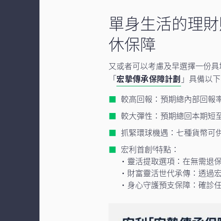
單身生活的理財
休保障
又或者可以考慮及早選擇一份具
「
宏摯傳承保障計劃
」具備以下
較高回報：預期總內部回報率最
較大彈性：預期總回本期短至
抓緊環球機遇：七種貨幣可
宏利首創
特點：
6
·
靈活提取選項：在無需退
·
財富靈活世代承傳：透過
·
身心守護預支保障：確診任