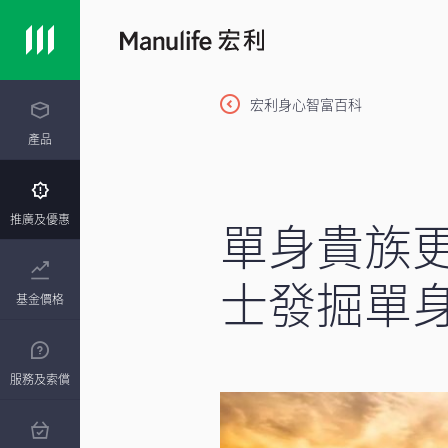
宏利身心智富百科
產品
單身貴族
推廣及優惠
士發掘單
基金價格
服務及索償