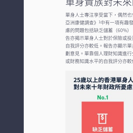
單身貴族對未來
單身人士專注享受當下，偶然也
亞洲康健調查》
中有一項有趣發
1
慮的問題包括缺乏儲蓄（60%
告亦揭示單身人士對於保險或投資產品的
自我評分亦較低。報告亦顯示單
劃意見。單靠個人理財知識進行
或財務知識水平的自我評分亦較